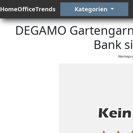
HomeOfficeTrends
Kategorien
DEGAMO Gartengarnitu
Bank si
Werbeprä