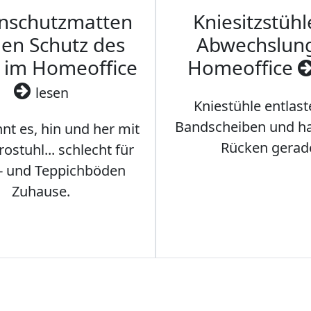
nschutzmatten
Kniesitzstühl
den Schutz des
Abwechslun
 im Homeoffice
Homeoffice
lesen
Kniestühle entlast
Bandscheiben und ha
nt es, hin und her mit
Rücken gerad
stuhl... schlecht für
- und Teppichböden
Zuhause.