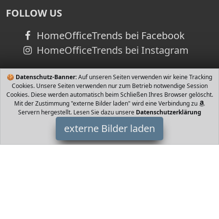
FOLLOW US
HomeOfficeTrends bei Facebook
HomeOfficeTrends bei Instagram
🍪
Datenschutz-Banner:
Auf unseren Seiten verwenden wir keine Tracking
Cookies. Unsere Seiten verwenden nur zum Betrieb notwendige Session
Cookies. Diese werden automatisch beim Schließen Ihres Browser gelöscht.
Mit der Zustimmung "externe Bilder laden" wird eine Verbindung zu
Servern hergestellt. Lesen Sie dazu unsere
Datenschutzerklärung
externe Bilder laden
JS GartenDeko
Gartenartikel Säule als Satz antike Frau für Außen und
Innenbereiche Maßen ca Gesamthöhe cm Gesamtgewicht ca kg
Farbvariation hell grau patini JS GartenDeko