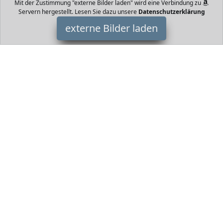
Mit der Zustimmung "externe Bilder laden" wird eine Verbindung zu
Servern hergestellt. Lesen Sie dazu unsere
Datenschutzerklärung
externe Bilder laden
PINOLINO
Spielzeug ino mit Ring aus massivem Buchenholz unbehandelt
Ring abnehmbar Umbausatz enthalten Maße L x B x H cm
Sitzhöhe cm Gewicht kg PINOLINO
HomeOfficeTrends ist Teilnehmer am Partnerprogramm der
EU
S.à r.l. Dieses Partnerprogramm wurde von
ins Leben gerufen,
um Links auf externe
Internetseiten platzieren zu können. Die
Bertreiber von HomeOfficeTrends verdienen mit
Kostenerstattungen durch
mit. Der Inhalt der Produktseiten auf
HomeOfficeTrends kommt von
Service LLC. Der Inhalt wird wie
von
übertragen und ohne Veränderung wiedergegeben. Der
Inhalt kann sich jederzeit ändern.