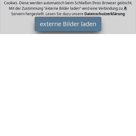
Cookies. Diese werden automatisch beim Schließen Ihres Browser gelöscht.
Mit der Zustimmung "externe Bilder laden" wird eine Verbindung zu
Servern hergestellt. Lesen Sie dazu unsere
Datenschutzerklärung
externe Bilder laden
Sunnybaby
Babyartikel fübungen und zur Sicherheit im Kinderwagen oder
Hochstuhl individuell verstellbar stabiles Gurtband
Mindestumfang ca cm maximale Einstellung Sunnybaby
HomeOfficeTrends ist Teilnehmer am Partnerprogramm der
EU
S.à r.l. Dieses Partnerprogramm wurde von
ins Leben gerufen,
um Links auf externe
Internetseiten platzieren zu können. Die
Bertreiber von HomeOfficeTrends verdienen mit
Kostenerstattungen durch
mit. Der Inhalt der Produktseiten auf
HomeOfficeTrends kommt von
Service LLC. Der Inhalt wird wie
von
übertragen und ohne Veränderung wiedergegeben. Der
Inhalt kann sich jederzeit ändern.