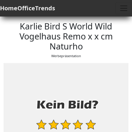
HomeOfficeTrends
Karlie Bird S World Wild
Vogelhaus Remo x x cm
Naturho
Werbepräsentation