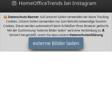
HomeOfficeTrends bei Instagram
🍪
Datenschutz-Banner:
Auf unseren Seiten verwenden wir keine Tracking
Cookies. Unsere Seiten verwenden nur zum Betrieb notwendige Session
Cookies. Diese werden automatisch beim Schließen Ihres Browser gelöscht.
Mit der Zustimmung "externe Bilder laden" wird eine Verbindung zu
Servern hergestellt. Lesen Sie dazu unsere
Datenschutzerklärung
externe Bilder laden
Karlie
Misc. oßes Spitzdach Futterhaus das viele verschiedene
Vogelarten in Ihren Garten anlockt Bewährtes Des Der Futterplatz
ist vor Regen und Schnee gut gesc Karlie
HomeOfficeTrends ist Teilnehmer am Partnerprogramm der
EU
S.à r.l. Dieses Partnerprogramm wurde von
ins Leben gerufen,
um Links auf externe
Internetseiten platzieren zu können. Die
Bertreiber von HomeOfficeTrends verdienen mit
Kostenerstattungen durch
mit. Der Inhalt der Produktseiten auf