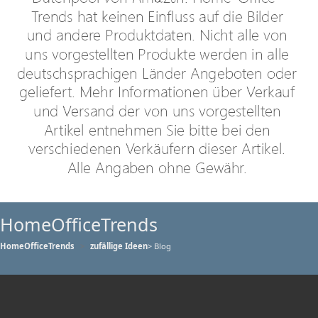
HomeOfficeTrends
HomeOfficeTrends
zufällige Ideen
> Blog