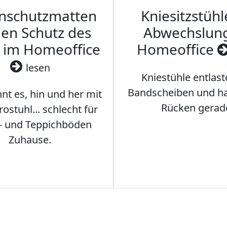
nschutzmatten
Kniesitzstühl
den Schutz des
Abwechslun
 im Homeoffice
Homeoffice
lesen
Kniestühle entlast
Bandscheiben und ha
nt es, hin und her mit
Rücken gerad
stuhl... schlecht für
- und Teppichböden
Zuhause.