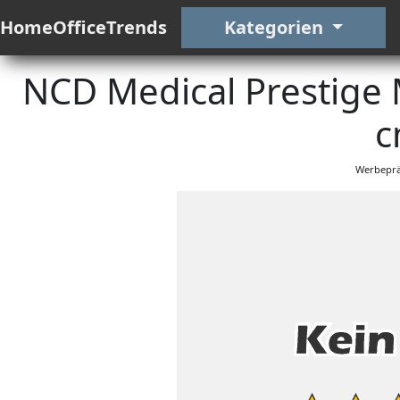
HomeOfficeTrends
Kategorien
NCD Medical Prestige M
c
Werbeprä