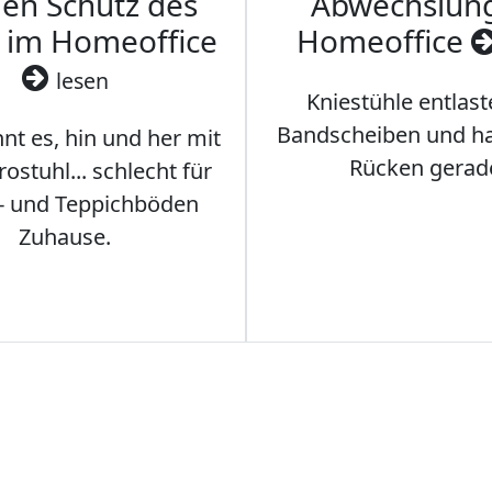
den Schutz des
Abwechslun
 im Homeoffice
Homeoffice
lesen
Kniestühle entlast
Bandscheiben und ha
nt es, hin und her mit
Rücken gerad
stuhl... schlecht für
- und Teppichböden
Zuhause.