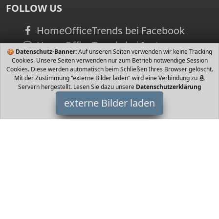
FOLLOW US
HomeOfficeTrends bei Facebook
HomeOfficeTrends bei Instagram
🍪
Datenschutz-Banner:
Auf unseren Seiten verwenden wir keine Tracking
Cookies. Unsere Seiten verwenden nur zum Betrieb notwendige Session
Cookies. Diese werden automatisch beim Schließen Ihres Browser gelöscht.
Mit der Zustimmung "externe Bilder laden" wird eine Verbindung zu
Servern hergestellt. Lesen Sie dazu unsere
Datenschutzerklärung
externe Bilder laden
Curli
Misc. nwendbar Reflektierend Curli
HomeOfficeTrends ist Teilnehmer am Partnerprogramm der
EU
S.à r.l. Dieses Partnerprogramm wurde von
ins Leben gerufen,
um Links auf externe
Internetseiten platzieren zu können. Die