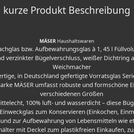
kurze Produkt Beschreibung
MÄSER
Haushaltswaren
achglas bzw. Aufbewahrungsglas à 1, 45 l Füllv
und verzinkter Bügelverschluss, weißer Dichtring
Weichmacher
rtige, in Deutschland gefertigte Vorratsglas Se
marke MÄSER umfasst robuste und formschöne Ei
verschiedenen Größen
telecht, 100% luft- und wasserdicht – diese Büge
s Einweckglas zum Konservieren (Einkochen, Einm
 und zur Aufbewahrung von Lebensmitteln wie e
hälter mit Deckel zum plastikfreien Einkaufen, 