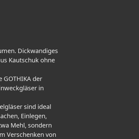
olumen. Dickwandiges
 aus Kautschuk ohne
rie GOTHIKA der
nweckgläser in
lgläser sind ideal
achen, Einlegen,
twa Mehl, sondern
zum Verschenken von