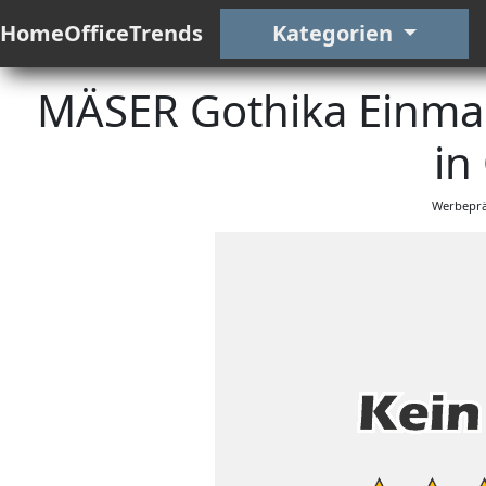
HomeOfficeTrends
Kategorien
MÄSER Gothika Einmac
in
Werbeprä