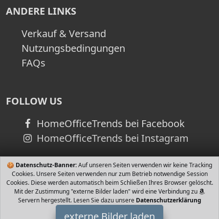
ANDERE LINKS
Verkauf & Versand
Nutzungsbedingungen
FAQs
FOLLOW US
HomeOfficeTrends bei Facebook
HomeOfficeTrends bei Instagram
🍪
Datenschutz-Banner:
Auf unseren Seiten verwenden wir keine Tracking
Cookies. Unsere Seiten verwenden nur zum Betrieb notwendige Session
Cookies. Diese werden automatisch beim Schließen Ihres Browser gelöscht.
Mit der Zustimmung "externe Bilder laden" wird eine Verbindung zu
Servern hergestellt. Lesen Sie dazu unsere
Datenschutzerklärung
externe Bilder laden