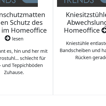
nschutzmatten
Kniesitzstühl
den Schutz des
Abwechslun
 im Homeoffice
Homeoffice
lesen
Kniestühle entlast
Bandscheiben und ha
nt es, hin und her mit
Rücken gerad
stuhl... schlecht für
- und Teppichböden
Zuhause.