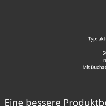
Typ: ak
S
m
Mit Buchse
Eine bessere Produktbe