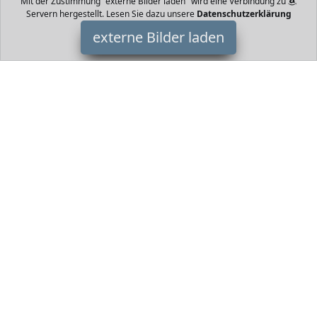
Mit der Zustimmung "externe Bilder laden" wird eine Verbindung zu
Servern hergestellt. Lesen Sie dazu unsere
Datenschutzerklärung
externe Bilder laden
De'Longhi Nespresso
Haushaltswaren ent schnelles Aufheizen in nur sek Automatische
Abschaltung min nach dem letzten Tassenbezug Flow Stop
Funktion automatische und programmierb De'Longhi Nespresso
HomeOfficeTrends ist Teilnehmer am Partnerprogramm der
EU
S.à r.l. Dieses Partnerprogramm wurde von
ins Leben gerufen,
um Links auf externe
Internetseiten platzieren zu können. Die
Bertreiber von HomeOfficeTrends verdienen mit
Kostenerstattungen durch
mit. Der Inhalt der Produktseiten auf
HomeOfficeTrends kommt von
Service LLC. Der Inhalt wird wie
von
übertragen und ohne Veränderung wiedergegeben. Der
Inhalt kann sich jederzeit ändern.