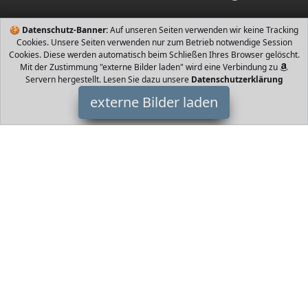
🍪
Datenschutz-Banner:
Auf unseren Seiten verwenden wir keine Tracking
Cookies. Unsere Seiten verwenden nur zum Betrieb notwendige Session
Cookies. Diese werden automatisch beim Schließen Ihres Browser gelöscht.
Mit der Zustimmung "externe Bilder laden" wird eine Verbindung zu
Servern hergestellt. Lesen Sie dazu unsere
Datenschutzerklärung
externe Bilder laden
HomeOfficeTrends
Babyartikel mel Nestchen Bettset MIT STICKEREI x cm Neu für
Babybett Design Teddy grün Vollstoffhimmel für das Babybett x
oder x cm Volls
HomeOfficeTrends ist Teilnehmer am Partnerprogramm der
EU
S.à r.l. Dieses Partnerprogramm wurde von
ins Leben gerufen,
um Links auf externe
Internetseiten platzieren zu können. Die
Bertreiber von HomeOfficeTrends verdienen mit
Kostenerstattungen durch
mit. Der Inhalt der Produktseiten auf
HomeOfficeTrends kommt von
Service LLC. Der Inhalt wird wie