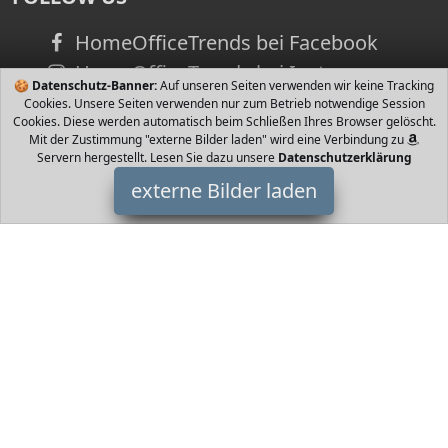
HomeOfficeTrends bei Facebook
HomeOfficeTrends bei Instagram
🍪
Datenschutz-Banner:
Auf unseren Seiten verwenden wir keine Tracking
Cookies. Unsere Seiten verwenden nur zum Betrieb notwendige Session
Cookies. Diese werden automatisch beim Schließen Ihres Browser gelöscht.
Mit der Zustimmung "externe Bilder laden" wird eine Verbindung zu
Servern hergestellt. Lesen Sie dazu unsere
Datenschutzerklärung
externe Bilder laden
MUSTANG
Textilien tik MUSTANG
HomeOfficeTrends ist Teilnehmer am Partnerprogramm der
EU
S.à r.l. Dieses Partnerprogramm wurde von
ins Leben gerufen,
um Links auf externe
Internetseiten platzieren zu können. Die
Bertreiber von HomeOfficeTrends verdienen mit