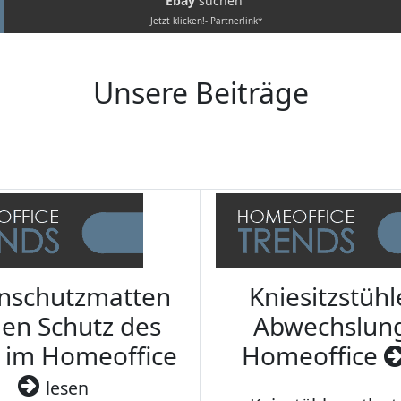
Ebay
suchen
Jetzt klicken!- Partnerlink*
Unsere Beiträge
nschutzmatten
Kniesitzstühl
den Schutz des
Abwechslun
 im Homeoffice
Homeoffice
lesen