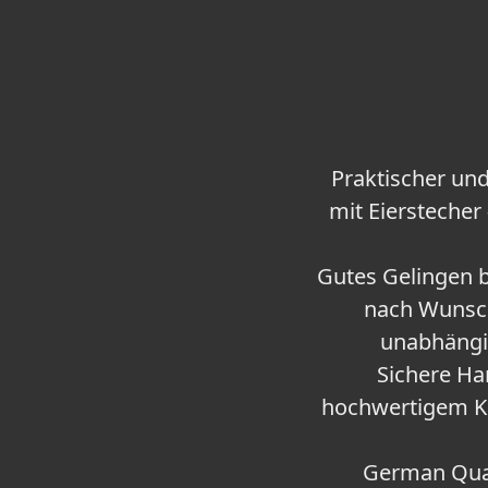
Praktischer und
mit Eiersteche
Gutes Gelingen b
nach Wunsch
unabhängi
Sichere H
hochwertigem Kun
German Qual