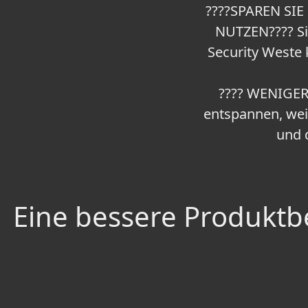
????SPAREN SIE
NUTZEN???? Si
Security Weste k
???? WENIGER 
entspannen, weil
und d
Eine bessere Produktbe