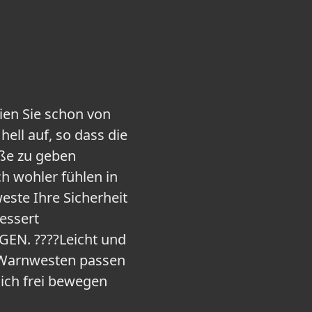
n Sie schon von
ell auf, so dass die
aße zu geben
h wohler fühlen in
este Ihre Sicherheit
essert
EN. ????Leicht und
r Warnwesten passen
sich frei bewegen