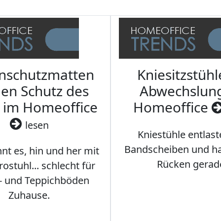
nschutzmatten
Kniesitzstühl
den Schutz des
Abwechslun
 im Homeoffice
Homeoffice
lesen
Kniestühle entlast
Bandscheiben und ha
nt es, hin und her mit
Rücken gerad
stuhl... schlecht für
- und Teppichböden
Zuhause.