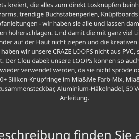
ets kreiert, die alles zum direkt Losknüpfen beinh
arms, trendige Buchstabenperlen, Knüpfboards 
nleitungen - wir haben sie alle und lassen dami
en höherschlagen. Und damit die mit ganz viel 
der auf der Haut nicht ziepen und die kreative
d, haben wir unsere CRAZE LOOPS nicht aus PVC,
llt. Der Clou dabei: unsere LOOPS können so a
ieder verwendet werden, da sie nicht spröde o
0+ Silikon-Knüpfringe im Mia&Me Farb-Mix, Mi
zusammensteckbar, Aluminium-Häkelnadel, 50 Ve
Anleitung.
schreibung finden Sie 