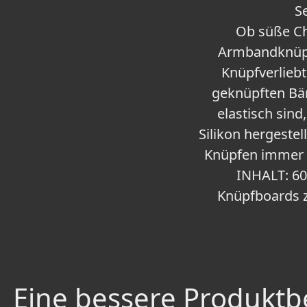
S
Ob süße Ch
Armbandknüpfa
Knüpfverliebt
geknüpften Bän
elastisch sin
Silikon hergeste
Knüpfen immer w
INHALT: 60
Knüpfboards 
Eine bessere Produktbe