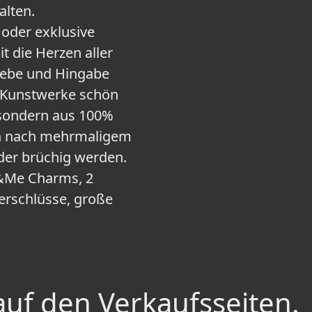
alten.
oder exklusive
t die Herzen aller
Liebe und Hingabe
n Kunstwerke schön
 sondern aus 100%
uch nach mehrmaligem
der brüchig werden.
a&Me Charms, 2
rschlüsse, große
auf den Verkaufsseiten.