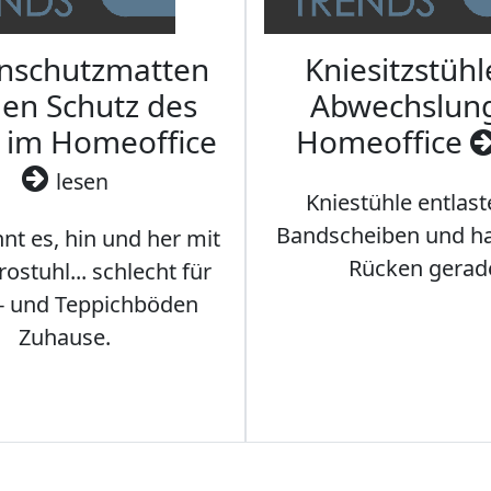
nschutzmatten
Kniesitzstühl
den Schutz des
Abwechslun
 im Homeoffice
Homeoffice
lesen
Kniestühle entlast
Bandscheiben und ha
nt es, hin und her mit
Rücken gerad
stuhl... schlecht für
- und Teppichböden
Zuhause.