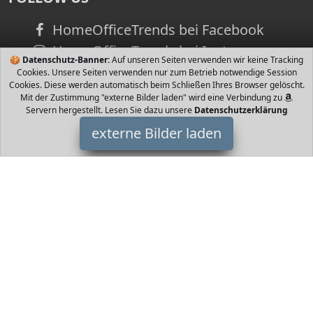
HomeOfficeTrends bei Facebook
HomeOfficeTrends bei Instagram
🍪
Datenschutz-Banner:
Auf unseren Seiten verwenden wir keine Tracking
Cookies. Unsere Seiten verwenden nur zum Betrieb notwendige Session
Cookies. Diese werden automatisch beim Schließen Ihres Browser gelöscht.
Mit der Zustimmung "externe Bilder laden" wird eine Verbindung zu
Servern hergestellt. Lesen Sie dazu unsere
Datenschutzerklärung
externe Bilder laden
Seiko
Hut fende Sekunde Seiko
HomeOfficeTrends ist Teilnehmer am Partnerprogramm der
EU
S.à r.l. Dieses Partnerprogramm wurde von
ins Leben gerufen,
um Links auf externe
Internetseiten platzieren zu können. Die
Bertreiber von HomeOfficeTrends verdienen mit