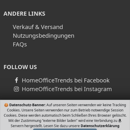
ANDERE LINKS
Verkauf & Versand
Nutzungsbedingungen
FAQs
FOLLOW US
HomeOfficeTrends bei Facebook
HomeOfficeTrends bei Instagram
🍪
Datenschutz-Banner:
Auf unseren Seiten verwenden wir keine Tracking
Cookies. Unsere Seiten verwenden nur zum Betrieb notwendige Session
Cookies. Diese werden automatisch beim Schließen Ihres Browser gelöscht.
Mit der Zustimmung "externe Bilder laden" wird eine Verbindung zu
Servern hergestellt. Lesen Sie dazu unsere
Datenschutzerklärung