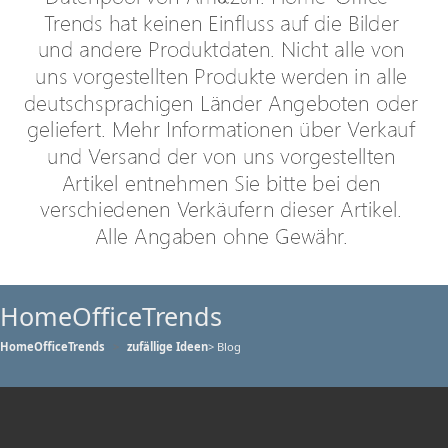
HomeOfficeTrends
HomeOfficeTrends
zufällige Ideen
> Blog