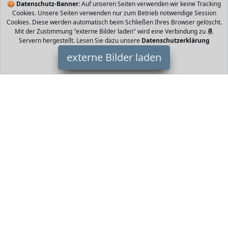
🍪
Datenschutz-Banner:
Auf unseren Seiten verwenden wir keine Tracking
Cookies. Unsere Seiten verwenden nur zum Betrieb notwendige Session
Cookies. Diese werden automatisch beim Schließen Ihres Browser gelöscht.
Mit der Zustimmung "externe Bilder laden" wird eine Verbindung zu
Servern hergestellt. Lesen Sie dazu unsere
Datenschutzerklärung
externe Bilder laden
B&D XXL
Haushaltswaren x cm x x x cm BxH teilig Premium Vlies
Leinwandbild mit Kork Rückwand EIGENSCHAFTEN Keine Montage
erforderlich Stabil klas B&D XXL
HomeOfficeTrends ist Teilnehmer am Partnerprogramm der
EU
S.à r.l. Dieses Partnerprogramm wurde von
ins Leben gerufen,
um Links auf externe
Internetseiten platzieren zu können. Die
Bertreiber von HomeOfficeTrends verdienen mit
Kostenerstattungen durch
mit. Der Inhalt der Produktseiten auf
HomeOfficeTrends kommt von
Service LLC. Der Inhalt wird wie
von
übertragen und ohne Veränderung wiedergegeben. Der