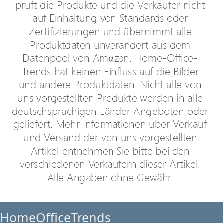
HomeOfficeTrends