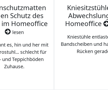
nschutzmatten
Kniesitzstühl
den Schutz des
Abwechslun
 im Homeoffice
Homeoffice
lesen
Kniestühle entlast
Bandscheiben und ha
nt es, hin und her mit
Rücken gerad
stuhl... schlecht für
- und Teppichböden
Zuhause.