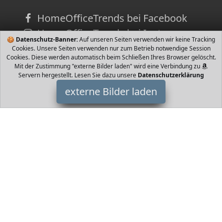
HomeOfficeTrends bei Facebook
HomeOfficeTrends bei Instagram
🍪
Datenschutz-Banner:
Auf unseren Seiten verwenden wir keine Tracking
Cookies. Unsere Seiten verwenden nur zum Betrieb notwendige Session
Cookies. Diese werden automatisch beim Schließen Ihres Browser gelöscht.
Mit der Zustimmung "externe Bilder laden" wird eine Verbindung zu
Servern hergestellt. Lesen Sie dazu unsere
Datenschutzerklärung
externe Bilder laden
MUSTANG
Schuhe aker Low MUSTANG
HomeOfficeTrends ist Teilnehmer am Partnerprogramm der
EU
S.à r.l. Dieses Partnerprogramm wurde von
ins Leben gerufen,
um Links auf externe
Internetseiten platzieren zu können. Die
Bertreiber von HomeOfficeTrends verdienen mit