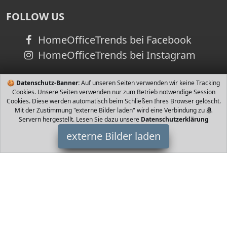
FOLLOW US
HomeOfficeTrends bei Facebook
HomeOfficeTrends bei Instagram
🍪
Datenschutz-Banner:
Auf unseren Seiten verwenden wir keine Tracking
Cookies. Unsere Seiten verwenden nur zum Betrieb notwendige Session
Cookies. Diese werden automatisch beim Schließen Ihres Browser gelöscht.
Mit der Zustimmung "externe Bilder laden" wird eine Verbindung zu
Servern hergestellt. Lesen Sie dazu unsere
Datenschutzerklärung
externe Bilder laden
Navahoo
Textilien hochwertige Damen Winter Jacke der Trendmarke
Navahoo Diese Damen Jacke ist aktuell die wärmste Winterjacke
aus der Kollektion und besticht zudem Navahoo