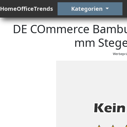
HomeOfficeTrends
Kategorien
DE COmmerce Bambus
mm Stege 
Werbeprä