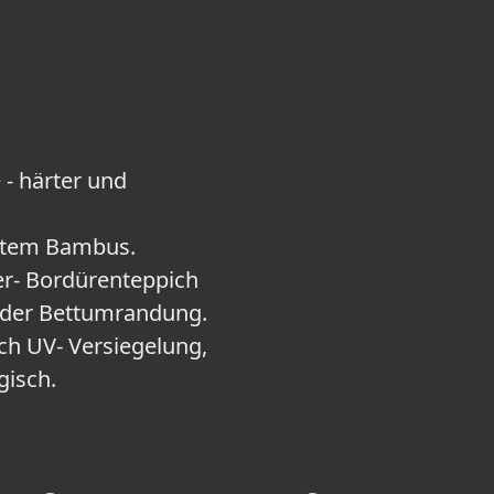
 härter und
chtem Bambus.
er- Bordürenteppich
e oder Bettumrandung.
ch UV- Versiegelung,
gisch.