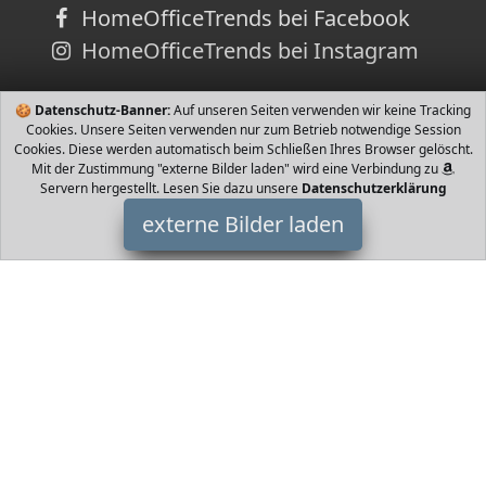
HomeOfficeTrends bei Facebook
HomeOfficeTrends bei Instagram
🍪
Datenschutz-Banner:
Auf unseren Seiten verwenden wir keine Tracking
Cookies. Unsere Seiten verwenden nur zum Betrieb notwendige Session
Cookies. Diese werden automatisch beim Schließen Ihres Browser gelöscht.
Mit der Zustimmung "externe Bilder laden" wird eine Verbindung zu
Servern hergestellt. Lesen Sie dazu unsere
Datenschutzerklärung
externe Bilder laden
Dakine
Ausrüstung schluss Das Schlampermäppchen und Schüleretui
besteht aus einer vorgeformten und gepolsterten Schale und
lässt sich dank dem U förmigen Reißver Dakine
HomeOfficeTrends ist Teilnehmer am Partnerprogramm der
EU
S.à r.l. Dieses Partnerprogramm wurde von
ins Leben gerufen,
um Links auf externe
Internetseiten platzieren zu können. Die