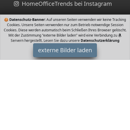
HomeOfficeTrends bei Instagram
🍪
Datenschutz-Banner:
Auf unseren Seiten verwenden wir keine Tracking
Cookies. Unsere Seiten verwenden nur zum Betrieb notwendige Session
Cookies. Diese werden automatisch beim Schließen Ihres Browser gelöscht.
Mit der Zustimmung "externe Bilder laden" wird eine Verbindung zu
Servern hergestellt. Lesen Sie dazu unsere
Datenschutzerklärung
externe Bilder laden
SHOPOHOLIC FASHION
Textilien acke hat zwei Seitentaschen und eine schöne Kapuze
Handgefertigt in Nepal Hoher Ausschnitt mit Reißverschluss Aus
Wolle außen mit Fleece gef SHOPOHOLIC FASHION
HomeOfficeTrends ist Teilnehmer am Partnerprogramm der
EU
S.à r.l. Dieses Partnerprogramm wurde von
ins Leben gerufen,
um Links auf externe
Internetseiten platzieren zu können. Die
Bertreiber von HomeOfficeTrends verdienen mit
Kostenerstattungen durch
mit. Der Inhalt der Produktseiten auf