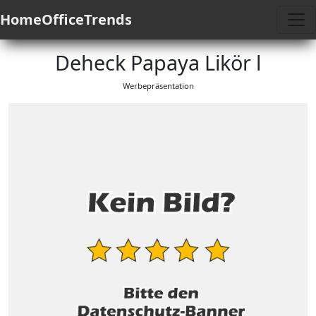
HomeOfficeTrends
Deheck Papaya Likör l
Werbepräsentation