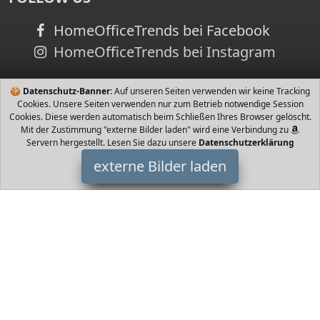
HomeOfficeTrends bei Facebook
HomeOfficeTrends bei Instagram
🍪
Datenschutz-Banner:
Auf unseren Seiten verwenden wir keine Tracking
Cookies. Unsere Seiten verwenden nur zum Betrieb notwendige Session
Cookies. Diese werden automatisch beim Schließen Ihres Browser gelöscht.
Mit der Zustimmung "externe Bilder laden" wird eine Verbindung zu
Servern hergestellt. Lesen Sie dazu unsere
Datenschutzerklärung
externe Bilder laden
kela
Haushaltswaren vieren am Tisch Porzellan Schälchen mit Bambus
Untersetzer zum Servieren von Kleinigkeiten Geeignet für Tapas
Saucen Dips und Süßwaren Einfache kela
HomeOfficeTrends ist Teilnehmer am Partnerprogramm der
EU
S.à r.l. Dieses Partnerprogramm wurde von
ins Leben gerufen,