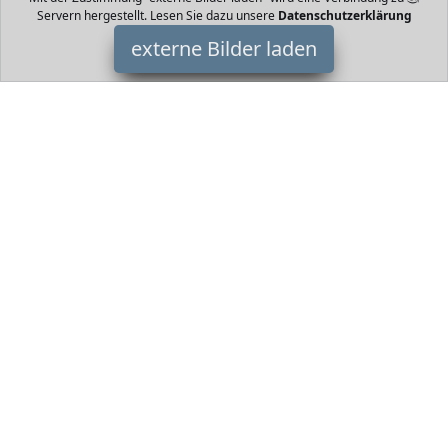
Servern hergestellt. Lesen Sie dazu unsere
Datenschutzerklärung
externe Bilder laden
Schramm
Spielzeug le in Kunststoff Gehäusen Unterschiedliche
Schwierigkeitsstufen Maße je x x mm Abbildung kann von der
Lieferung abweichen fördert spieler Schramm
HomeOfficeTrends ist Teilnehmer am Partnerprogramm der
EU
S.à r.l. Dieses Partnerprogramm wurde von
ins Leben gerufen,
um Links auf externe
Internetseiten platzieren zu können. Die
Bertreiber von HomeOfficeTrends verdienen mit
Kostenerstattungen durch
mit. Der Inhalt der Produktseiten auf
HomeOfficeTrends kommt von
Service LLC. Der Inhalt wird wie
von
übertragen und ohne Veränderung wiedergegeben. Der
Inhalt kann sich jederzeit ändern.