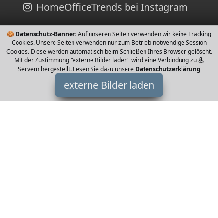
HomeOfficeTrends bei Instagram
🍪
Datenschutz-Banner:
Auf unseren Seiten verwenden wir keine Tracking
Cookies. Unsere Seiten verwenden nur zum Betrieb notwendige Session
Cookies. Diese werden automatisch beim Schließen Ihres Browser gelöscht.
Mit der Zustimmung "externe Bilder laden" wird eine Verbindung zu
Servern hergestellt. Lesen Sie dazu unsere
Datenschutzerklärung
externe Bilder laden
Spiderman
Haushaltswaren esign von Spider Man mit beleuchteten Augen
perfekt für den Umzug aus dem Gitterbett ins erste richtige Bett
Beleuchtete Augen schalten sich nach ze Spiderman
HomeOfficeTrends ist Teilnehmer am Partnerprogramm der
EU
S.à r.l. Dieses Partnerprogramm wurde von
ins Leben gerufen,
um Links auf externe
Internetseiten platzieren zu können. Die
Bertreiber von HomeOfficeTrends verdienen mit