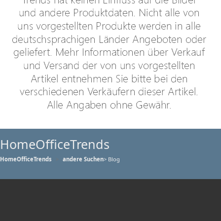
HomeOfficeTrends
HomeOfficeTrends
andere Suchen
> Blog