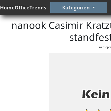
HomeOfficeTrends
Kategorien
nanook Casimir Kratz
standfest
Werbeprä