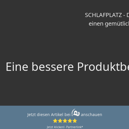
SCHLAFPLATZ - D
einen gemütlic
Eine bessere Produktbe
Jetzt diesen Artikel bei
anschauen
⭐⭐⭐⭐⭐
Jetzt klicken!- Partnerlink*