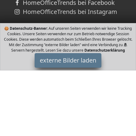
HomeOfficeTrends bei Facebook
HomeOfficeTrends bei Instagram
🍪
Datenschutz-Banner:
Auf unseren Seiten verwenden wir keine Tracking
Cookies. Unsere Seiten verwenden nur zum Betrieb notwendige Session
Cookies. Diese werden automatisch beim Schließen Ihres Browser gelöscht.
Mit der Zustimmung "externe Bilder laden" wird eine Verbindung zu
Servern hergestellt. Lesen Sie dazu unsere
Datenschutzerklärung
externe Bilder laden
Danziger Goldwasser
üten Kardamomen Orangenblättern und Schalen Zucker Stärke
einigen Gewürzen und Kräutern und karätigem Blattgold
Empfehlung Colony D Danziger Goldwasser
HomeOfficeTrends ist Teilnehmer am Partnerprogramm der
EU
S.à r.l. Dieses Partnerprogramm wurde von
ins Leben gerufen,
um Links auf externe
Internetseiten platzieren zu können. Die