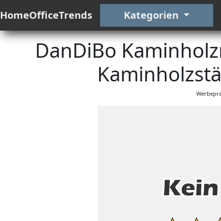
HomeOfficeTrends
Kategorien
DanDiBo Kaminholzr
Kaminholzst
Werbeprä