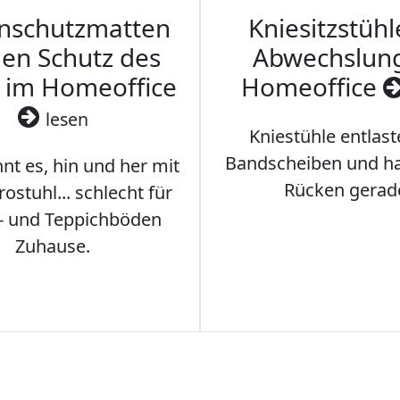
nschutzmatten
Kniesitzstühl
den Schutz des
Abwechslun
 im Homeoffice
Homeoffice
lesen
Kniestühle entlast
Bandscheiben und ha
nt es, hin und her mit
Rücken gerad
stuhl... schlecht für
- und Teppichböden
Zuhause.