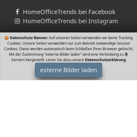
HomeOfficeTrends bei Facebook
HomeOfficeTrends bei Instagram
🍪
Datenschutz-Banner:
Auf unseren Seiten verwenden wir keine Tracking
Cookies. Unsere Seiten verwenden nur zum Betrieb notwendige Session
Cookies. Diese werden automatisch beim Schließen Ihres Browser gelöscht.
Mit der Zustimmung "externe Bilder laden" wird eine Verbindung zu
Servern hergestellt. Lesen Sie dazu unsere
Datenschutzerklärung
externe Bilder laden
Safety 1st
Babyartikel rhöhung lässt sich schnell und einfach im Auto
einbauen und besitzt einen Punkt Standard Gurt Die bequemen
Armlehnen sind perfekt für längere St Safety 1st
HomeOfficeTrends ist Teilnehmer am Partnerprogramm der
EU
S.à r.l. Dieses Partnerprogramm wurde von
ins Leben gerufen,