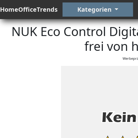
HomeOfficeTrends
Kategorien
NUK Eco Control Digi
frei von 
Werbeprä