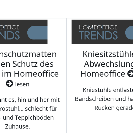
nschutzmatten
Kniesitzstühl
den Schutz des
Abwechslun
 im Homeoffice
Homeoffice
lesen
Kniestühle entlast
Bandscheiben und ha
nt es, hin und her mit
Rücken gerad
stuhl... schlecht für
- und Teppichböden
Zuhause.