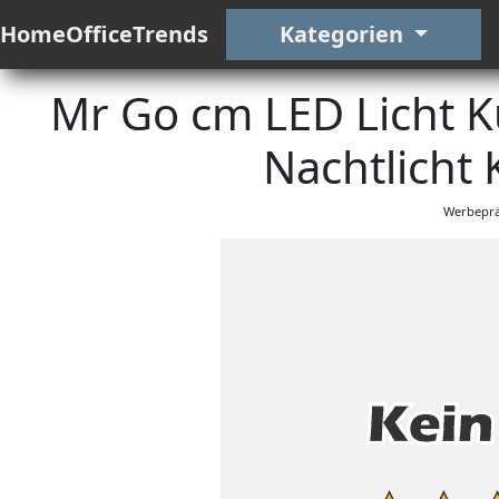
HomeOfficeTrends
Kategorien
Mr Go cm LED Licht 
Nachtlicht 
Werbeprä