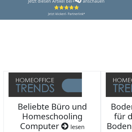
Jetzt diesen Artikel bei
anschauen
⭐⭐⭐⭐⭐
Jetzt klicken!- Partnerlink*
Beliebte Büro und
Bode
Homeschooling
für 
Computer
Boden
lesen