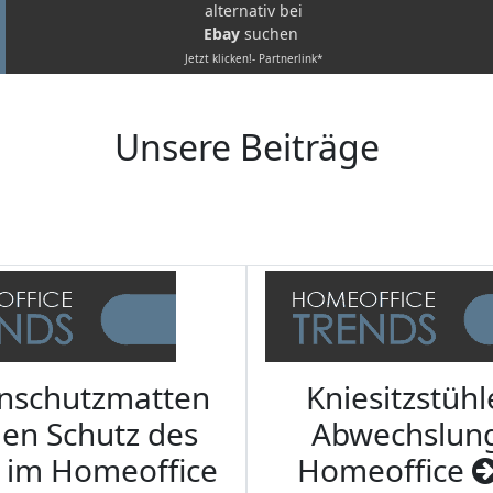
alternativ bei
Ebay
suchen
Jetzt klicken!- Partnerlink*
Unsere Beiträge
nschutzmatten
Kniesitzstühl
den Schutz des
Abwechslun
 im Homeoffice
Homeoffice