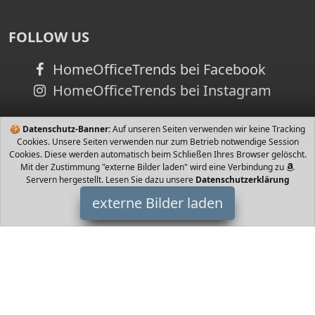
FOLLOW US
HomeOfficeTrends bei Facebook
HomeOfficeTrends bei Instagram
🍪
Datenschutz-Banner:
Auf unseren Seiten verwenden wir keine Tracking
Cookies. Unsere Seiten verwenden nur zum Betrieb notwendige Session
Cookies. Diese werden automatisch beim Schließen Ihres Browser gelöscht.
Mit der Zustimmung "externe Bilder laden" wird eine Verbindung zu
Servern hergestellt. Lesen Sie dazu unsere
Datenschutzerklärung
externe Bilder laden
Score Draw
Misc. duktion des Heimtrikots VfB Stuttgart von mit Schürkragen
mit Metallösen Vorn gesticktes Wappen und durchgehender roter
Brustring LIZENZIERT Score Draw