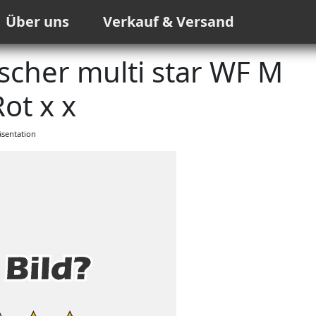
Über uns
Verkauf & Versand
cher multi star WF M
ot x x
sentation