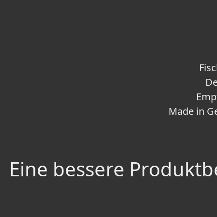
Fis
De
Empf
Made in G
Eine bessere Produktbe