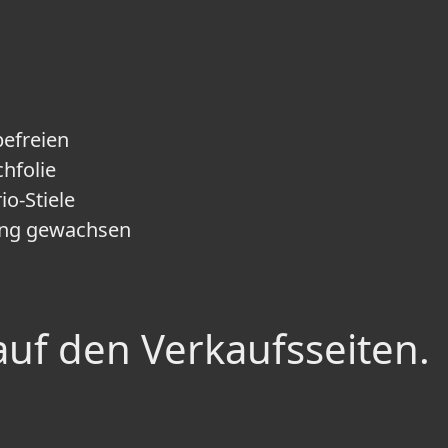
befreien
chfolie
io-Stiele
rung gewachsen
auf den Verkaufsseiten.