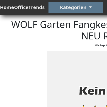
HomeOfficeTrends
Kategorien
WOLF Garten Fangkes
NEU R
Werbeprä