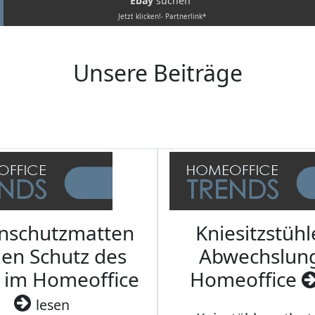
Ebay
suchen
Jetzt klicken!- Partnerlink*
Unsere Beiträge
nschutzmatten
Kniesitzstühl
den Schutz des
Abwechslun
 im Homeoffice
Homeoffice
lesen