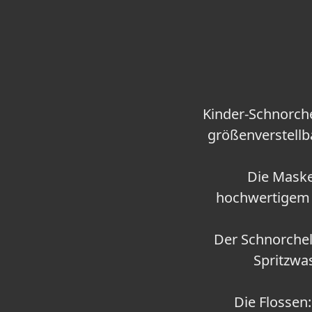
Kinder-Schnorche
größenverstellb
Die Maske
hochwertigem S
Der Schnorchel:
Spritzwas
Die Flossen