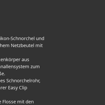
likon-Schnorchel und
schem Netzbeutel mit
kenkörper aus
chnallensystem zum
ße.
les Schnorchelrohr,
rer Easy Clip
e Flosse mit den