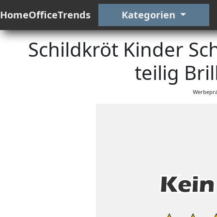
HomeOfficeTrends
Kategorien
Schildkröt Kinder S
teilig Bri
Werbeprä