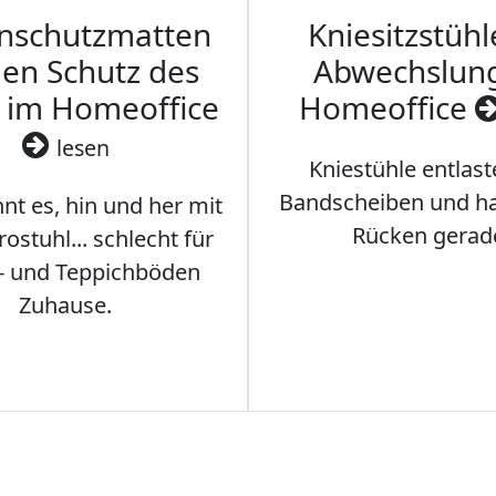
nschutzmatten
Kniesitzstühl
den Schutz des
Abwechslun
 im Homeoffice
Homeoffice
lesen
Kniestühle entlast
Bandscheiben und ha
nt es, hin und her mit
Rücken gerad
stuhl... schlecht für
- und Teppichböden
Zuhause.