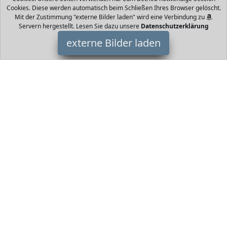
Cookies. Diese werden automatisch beim Schließen Ihres Browser gelöscht.
Mit der Zustimmung "externe Bilder laden" wird eine Verbindung zu
Servern hergestellt. Lesen Sie dazu unsere
Datenschutzerklärung
externe Bilder laden
CQDY
Textilien stüm aktuelles Design und gute Qualität Mädchen
Prinzessin Party Kostüme und Kostüme Lagen Tüllkleid mit
dehnbarem Samtstoff am Oberteil de CQDY
HomeOfficeTrends ist Teilnehmer am Partnerprogramm der
EU
S.à r.l. Dieses Partnerprogramm wurde von
ins Leben gerufen,
um Links auf externe
Internetseiten platzieren zu können. Die
Bertreiber von HomeOfficeTrends verdienen mit
Kostenerstattungen durch
mit. Der Inhalt der Produktseiten auf
HomeOfficeTrends kommt von
Service LLC. Der Inhalt wird wie
von
übertragen und ohne Veränderung wiedergegeben. Der
Inhalt kann sich jederzeit ändern.