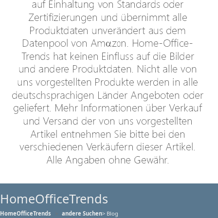
HomeOfficeTrends
HomeOfficeTrends
andere Suchen
> Blog