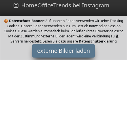
HomeOfficeTrends bei Instagram
🍪
Datenschutz-Banner:
Auf unseren Seiten verwenden wir keine Tracking
Cookies. Unsere Seiten verwenden nur zum Betrieb notwendige Session
Cookies. Diese werden automatisch beim Schließen Ihres Browser gelöscht.
Mit der Zustimmung "externe Bilder laden" wird eine Verbindung zu
Servern hergestellt. Lesen Sie dazu unsere
Datenschutzerklärung
externe Bilder laden
Decalen
Textilien ips Einstellbare Länge Eine Größe passt für Männer und
Frauen Die Hosenträger sind cm lang und cm breit somit eignen
sie sich perfekt fü Decalen
HomeOfficeTrends ist Teilnehmer am Partnerprogramm der
EU
S.à r.l. Dieses Partnerprogramm wurde von
ins Leben gerufen,
um Links auf externe
Internetseiten platzieren zu können. Die
Bertreiber von HomeOfficeTrends verdienen mit