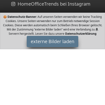
HomeOfficeTrends bei Instagram
🍪
Datenschutz-Banner:
Auf unseren Seiten verwenden wir keine Tracking
Cookies. Unsere Seiten verwenden nur zum Betrieb notwendige Session
Cookies. Diese werden automatisch beim Schließen Ihres Browser gelöscht.
Mit der Zustimmung "externe Bilder laden" wird eine Verbindung zu
Servern hergestellt. Lesen Sie dazu unsere
Datenschutzerklärung
externe Bilder laden
New Trend - Love for Accessories
Uhr naloge Armbanduhr in rosegold zeichnet sich durch ein
qualitativ hochwertiges Quarzwerk aus Die Quarzuhr funktioniert
mittels Taktgeber auf Quarz Bas New Trend - Love for Accessories
HomeOfficeTrends ist Teilnehmer am Partnerprogramm der
EU
S.à r.l. Dieses Partnerprogramm wurde von
ins Leben gerufen,
um Links auf externe
Internetseiten platzieren zu können. Die
Bertreiber von HomeOfficeTrends verdienen mit