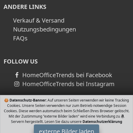
ANDERE LINKS
Verkauf & Versand
Nutzungsbedingungen
FAQs
FOLLOW US
HomeOfficeTrends bei Facebook
HomeOfficeTrends bei Instagram
🍪
Datenschutz-Banner:
Auf unseren Seiten verwenden wir keine Tracking
Cookies. Unsere Seiten verwenden nur zum Betrieb notwendige Session
Cookies. Diese werden automatisch beim Schließen Ihres Browser gelöscht.
Mit der Zustimmung "externe Bilder laden" wird eine Verbindung zu
Servern hergestellt. Lesen Sie dazu unsere
Datenschutzerklärung
externe Bilder laden