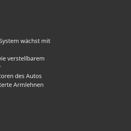
-System wächst mit
wie verstellbarem
r
toren des Autos
sterte Armlehnen