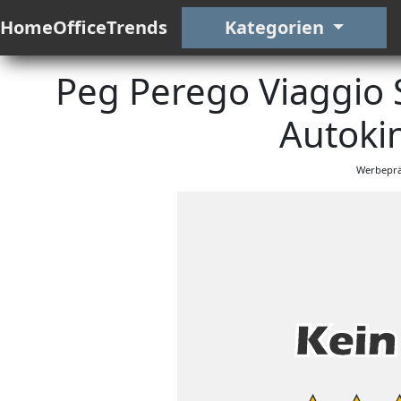
HomeOfficeTrends
Kategorien
Peg Perego Viaggio S
Autokin
Werbeprä