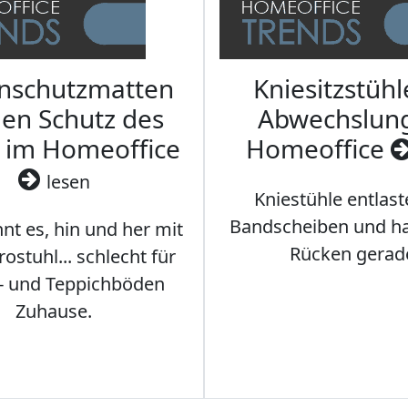
nschutzmatten
Kniesitzstühl
den Schutz des
Abwechslun
 im Homeoffice
Homeoffice
lesen
Kniestühle entlast
Bandscheiben und ha
nt es, hin und her mit
Rücken gerad
stuhl... schlecht für
- und Teppichböden
Zuhause.