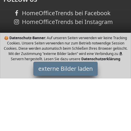
HomeOfficeTrends bei Facebook
HomeOfficeTrends bei Instagram
🍪
Datenschutz-Banner:
Auf unseren Seiten verwenden wir keine Tracking
Cookies. Unsere Seiten verwenden nur zum Betrieb notwendige Session
Cookies. Diese werden automatisch beim Schließen Ihres Browser gelöscht.
Mit der Zustimmung "externe Bilder laden" wird eine Verbindung zu
Servern hergestellt. Lesen Sie dazu unsere
Datenschutzerklärung
externe Bilder laden
kk Kinderkraft
Babyartikel IND MIT Der Kindersitz garantiert Sicherheit und
bequemes Reises des Kleinen Er hat den Attest der Europäischen
Union ECE R Geeignet für Ki kk Kinderkraft
HomeOfficeTrends ist Teilnehmer am Partnerprogramm der
EU
S.à r.l. Dieses Partnerprogramm wurde von
ins Leben gerufen,